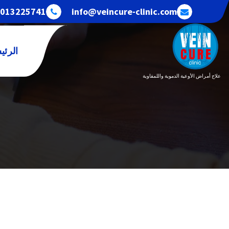
خطى
013225741+
info@veincure-clinic.com
لى
لمحتوى
الرئي
علاج أمراض الأوعية الدموية واللمفاوية