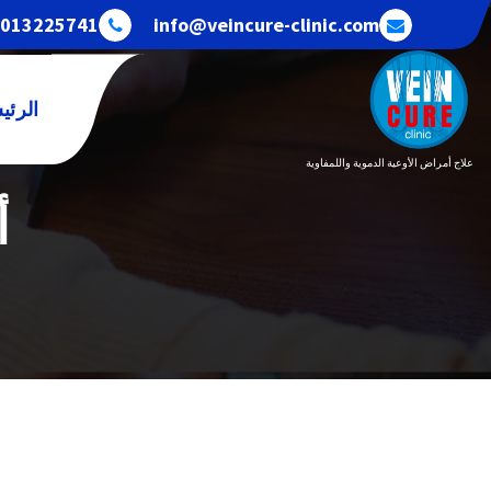
خطى
013225741+
info@veincure-clinic.com
لى
لمحتوى
الرئي
علاج أمراض الأوعية الدموية واللمفاوية
أ