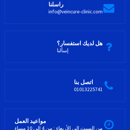
راسلنا
info@veincure-clinic.com
هل لديك استفسار؟
إسألنا
اتصل بنا
01013225741
مواعيد العمل
من السبت إلى الأربعاء : من 4 إلى 10 مساء