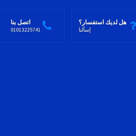
هل لديك استفسار؟
اتصل بنا
إسألنا
01013225741