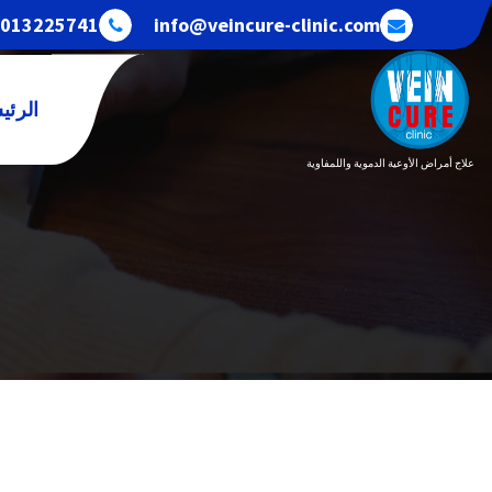
خطى
013225741+
info@veincure-clinic.com
لى
لمحتوى
الرئي
علاج أمراض الأوعية الدموية واللمفاوية