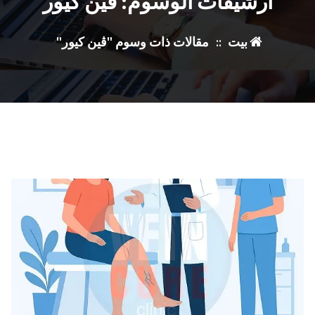
أرشيفات الوسوم: ڤين كيور
بيت
::
مقالات ذات وسوم "ڤين كيور"