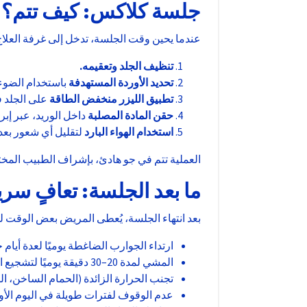
جلسة كلاكس: كيف تتم؟
عندما يحين وقت الجلسة، تدخل إلى غرفة العلاج 
تنظيف الجلد وتعقيمه
.
تحديد الأوردة المستهدفة
باستخدام الضوء 
تطبيق الليزر منخفض الطاقة
على الجلد ف
حقن المادة المصلبة
داخل الوريد، عبر إبرة
استخدام الهواء البارد
لتقليل أي شعور بعدم 
العملية تتم في جو هادئ، بإشراف الطبيب المختص
ما بعد الجلسة: تعافٍ سر
بعد انتهاء الجلسة، يُعطى المريض بعض الوقت للر
ارتداء الجوارب الضاغطة يوميًا لعدة أيا
المشي لمدة 20–30 دقيقة يوميًا لتشجيع الدورة الدموية.
تجنب الحرارة الزائدة (الحمام الساخن، الساونا)
عدم الوقوف لفترات طويلة في اليوم الأو