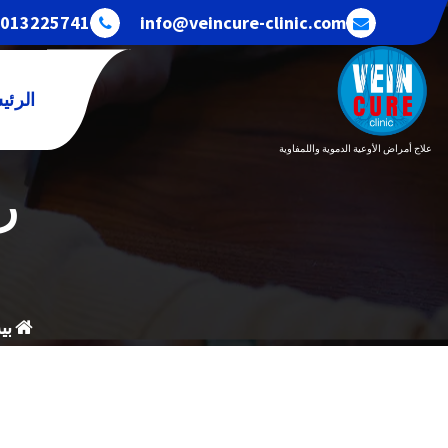
خطى
013225741+
info@veincure-clinic.com
لى
لمحتوى
الرئي
علاج أمراض الأوعية الدموية واللمفاوية
رح
بي