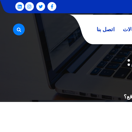
لات
اتصل بنا
:
قع؟