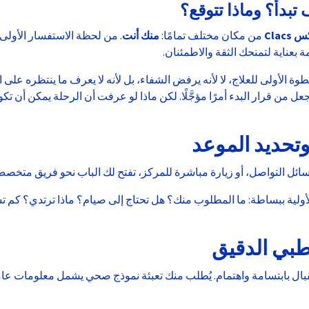
 تبدأ؟ وماذا تتوقع؟
كس
Clacs
من مكان مختلف تمامًا:
منك أنت
. من لحظة الاستفسار الأولى،
عناية لتمنحك الثقة والاطمئنان.
خطوة الأولى للعلاج، لا لأنه يرفض الشفاء، بل لأنه لا يعرف ما ينتظره على
 من قرار البدء أمرًا مؤجَّلًا. لكن ماذا لو عرفت أن الرحلة يمكن أن تك
وتحديد الموعد
سائل التواصل، أو زيارة مباشرة للمركز، تفتح لك الباب نحو فريق متخصص
أولية ببساطة: ما المطلوب منك؟ هل تحتاج إلى صيام؟ ماذا ترتدي؟ كم 
الطبي الدقيق
ال بابتسامة واهتمام. يُطلب منك تعبئة نموذج صحي يشمل معلومات عامة 